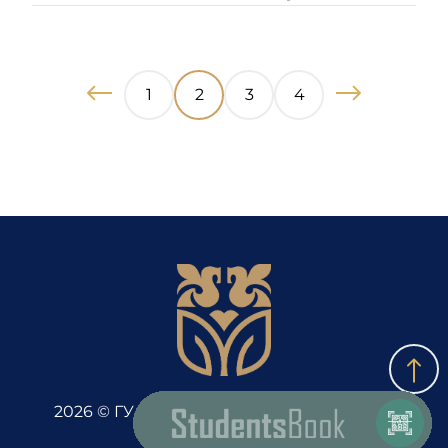
1
2
3
4
2026 © ГУ «Медицинский центр УДП РК»