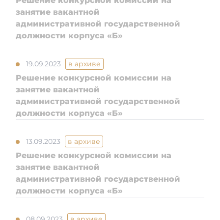
Решение конкурсной комиссии на
занятие вакантной
административной государственной
Контакты
должности корпуса «Б»
Адалдық алаңы
19.09.2023
в архиве
Решение конкурсной комиссии на
занятие вакантной
Единый словарь
административной государственной
должности корпуса «Б»
Версия для слабовидящих
13.09.2023
в архиве
Решение конкурсной комиссии на
занятие вакантной
административной государственной
должности корпуса «Б»
08.09.2023
в архиве