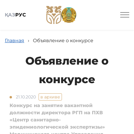
ҚАЗ
РУС
Главная
›
Объявление о конкурсе
Объявление о
Общие сведения
конкурсе
Новости МЦ УДП РК
21.10.2020
в архиве
Конкурс на занятие вакантной
Кадровое обеспечение
должности директора РГП на ПХВ
«Центр санитарно-
эпидемиологической экспертизы»
Государственные закупки