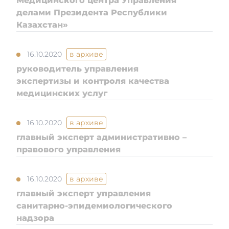
Медицинского центра Управления
делами Президента Республики
Казахстан»
Контакты
16.10.2020
в архиве
Адалдық алаңы
руководитель управления
экспертизы и контроля качества
медицинских услуг
Единый словарь
16.10.2020
в архиве
главный эксперт административно –
Версия для слабовидящих
правового управления
16.10.2020
в архиве
главный эксперт управления
санитарно-эпидемиологического
надзора