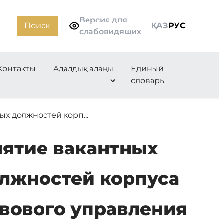
Версия для
Поиск
ҚАЗ
РУС
слабовидящих
Контакты
Адалдық алаңы
Единый
словарь
х должностей корп...
нятие вакантных
лжностей корпуса
вового управления