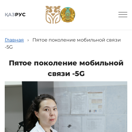
ҚАЗ
РУС
Главная
›
Пятое поколение мобильной связи
-5G
Пятое поколение мобильной
Общие сведения
связи -5G
Новости МЦ УДП РК
Кадровое обеспечение
Государственные закупки