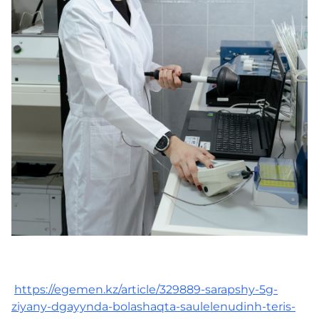
Контакты
Адалдық алаңы
Единый словарь
Версия для слабовидящих
https://egemen.kz/article/329889-sarapshy-5g-
ziyany-dgayynda-bolashaqta-saulelenudinh-teris-