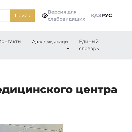
Версия для
Поиск
ҚАЗ
РУС
слабовидящих
Контакты
Адалдық алаңы
Единый
словарь
едицинского центра