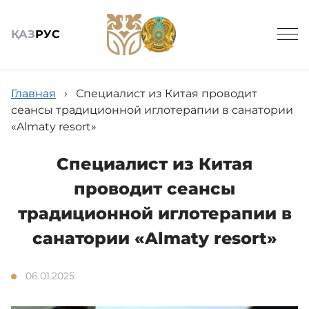
ҚАЗ
РУС
Главная
›
Специалист из Китая проводит
сеансы традиционной иглотерапии в санатории
«Almaty resort»
Общие сведения
Специалист из Китая
проводит сеансы
Новости МЦ УДП РК
традиционной иглотерапии в
санатории «Almaty resort»
Кадровое обеспечение
06.01.2025
Государственные закупки