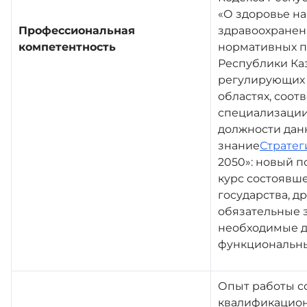
«О здоровье на
Профессиональная
здравоохранен
компетентность
нормативных п
Республики Каз
регулирующих
областях, соот
специализации
должности дан
знание
Стратег
2050»: новый 
курс состоявш
государства, д
обязательные 
необходимые д
функциональны
Опыт работы с
квалификацио