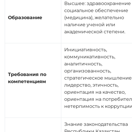
Высшее: здравоохранение
социальное обеспечение
Образование
(медицина), желательно
Контакты
наличие ученой или
академической степени.
Адалдық алаңы
Инициативность,
коммуникативность,
Единый словарь
аналитичность,
организованность,
Требования по
стратегическое мышление
Версия для слабовидящих
компетенциям
лидерство, этичность,
ориентация на качество,
ориентация на потребител
нетерпимость к коррупци
Знание законодательства
Республики Казахстан,