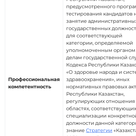
предусмотренного прогр
тестирования кандидатов 
занятие административны
государственных должнос
для соответствующей
категории, определяемой
уполномоченным органом
делам государственной сл
Кодекса Республики Казах
«О здоровье народа и сис
Профессиональная
здравоохранения», иных
компетентность
нормативных правовых ак
Республики Казахстан,
регулирующих отношения
областях, соответствующи
специализации конкретно
должности данной категор
знание
Стратегии
«Казахст