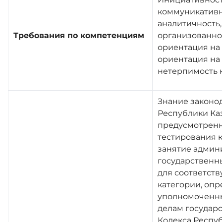
коммуникативн
аналитичность,
Требования по компетенциям
организованнос
ориентация на 
ориентация на
нетерпимость 
Знание законо
Республики Каз
предусмотрен
тестирования 
занятие админ
государственн
для соответст
категории, оп
уполномоченн
делам государ
Кодекса Респу