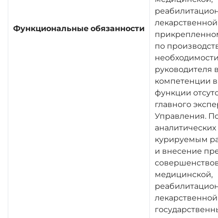
реабилитацион
лекарственно
Функциональные
обязанности
прикрепленном
по производст
необходимости
руководителя в
компетенции 
функции отсут
главного экспе
Управления. П
аналитических
курируемым ра
и внесение пр
совершенство
медицинской,
реабилитацион
лекарственно
государственн