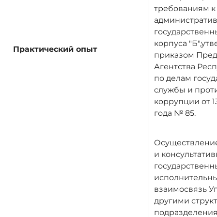
требованиям к
администрати
государственн
корпуса "Б",у
Практический опыт
приказом Пред
Агентства Рес
по делам госу
службы и прот
коррупции от 1
года № 85.
Осуществлени
и консультатив
государственн
исполнительны
взаимосвязь У
другими струк
подразделени