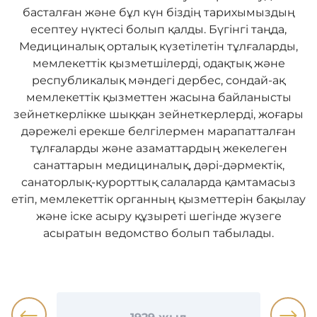
басталған және бұл күн біздің тарихымыздың
есептеу нүктесі болып қалды. Бүгінгі таңда,
Медициналық орталық күзетілетін тұлғаларды,
мемлекеттік қызметшілерді, одақтық және
республикалық мәндегі дербес, сондай-ақ
мемлекеттік қызметтен жасына байланысты
зейнеткерлікке шыққан зейнеткерлерді, жоғары
дәрежелі ерекше белгілермен марапатталған
тұлғаларды және азаматтардың жекелеген
санаттарын медициналық, дәрі-дәрмектік,
санаторлық-курорттық салаларда қамтамасыз
етіп, мемлекеттік органның қызметтерін бақылау
және іске асыру құзыреті шегінде жүзеге
асыратын ведомство болып табылады.