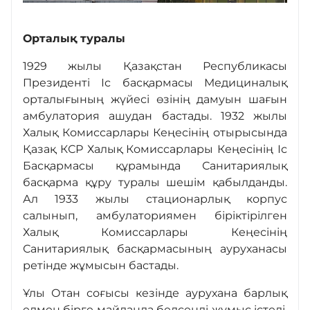
Орталық туралы
Байланыс
1929 жылы Қазақстан Республикасы
Президенті Іс басқармасы Медициналық
Адалдық алаңы
орталығының жүйесі өзінің дамуын шағын
амбулатория ашудан бастады. 1932 жылы
Халық Комиссарлары Кеңесінің отырысында
Бірыңғай сөздік
Қазақ КСР Халық Комиссарлары Кеңесінің Іс
Басқармасы құрамында Санитариялық
басқарма құру туралы шешім қабылданды.
Нашар көретіндерге
Ал 1933 жылы стационарлық корпус
арналған нұсқа
салынып, амбулаториямен біріктірілген
Халық Комиссарлары Кеңесінің
Санитариялық басқармасының ауруханасы
ретінде жұмысын бастады.
Ұлы Отан соғысы кезінде аурухана барлық
елмен бірге майданда белсенді жұмыс істеді.