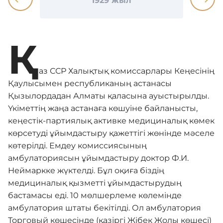
1929 жыл
Қ
аз ССР Халықтық комиссарлары Кеңесінің
Қаулысымен республиканың астанасы
Қызылордадан Алматы қаласына ауыстырылды.
Үкіметтің жаңа астанаға көшуіне байланысты,
кеңестік-партиялық активке медициналық көмек
көрсетуді ұйымдастыру қажеттігі жөнінде мәселе
көтерілді. Емдеу комиссиясының
амбулаториясын ұйымдастыру доктор Ф.И.
Неймаркке жүктелді. Бұл оқиға біздің
медициналық қызметті ұйымдастырудың
бастамасы еді. 10 мөлшерлеме көлемінде
амбулатория штаты бекітілді. Ол амбулатория
Торговый көшесінде (қазіргі Жібек Жолы көшесі)