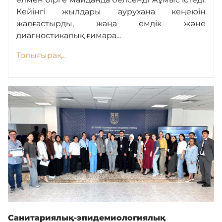
Кейінгі жылдары аурухана кеңеюін
жалғастырды, жаңа емдік және
диагностикалық ғимара...
Толығырақ...
Санитариялық-эпидемиологиялық