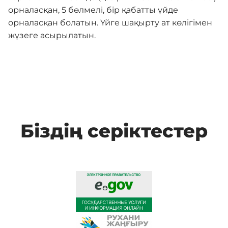
орналасқан, 5 бөлмелі, бір қабатты үйде
орналасқан болатын. Үйге шақырту ат көлігімен
жүзеге асырылатын.
Біздің серіктестер