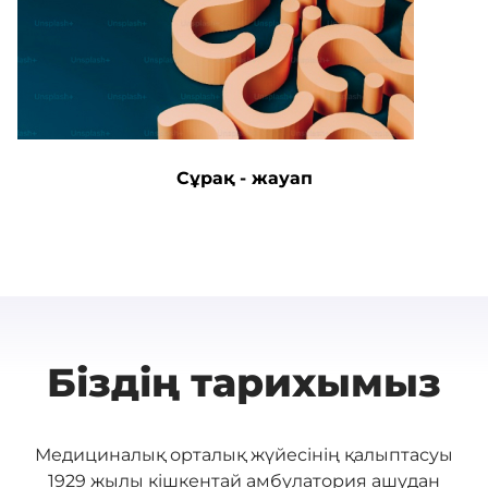
Сұрақ - жауап
Біздің тарихымыз
Медициналық орталық жүйесінің қалыптасуы
1929 жылы кішкентай амбулатория ашудан