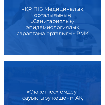
«ҚР ПІБ Медициналық
орталығының
«Санитариялық-
эпидемиологиялық
сараптама орталығы» РМК
«Оқжетпес» емдеу-
сауықтыру кешені» АҚ