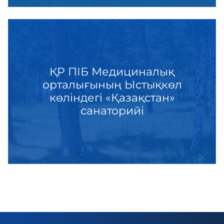
ҚР ПІБ Медициналық
орталығының Ыстықкөл
көліндегі «Қазақстан»
санаторийі