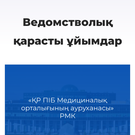
Ведомстволық
қарасты ұйымдар
«ҚР ПІБ Медициналық
орталығының ауруханасы»
РМК