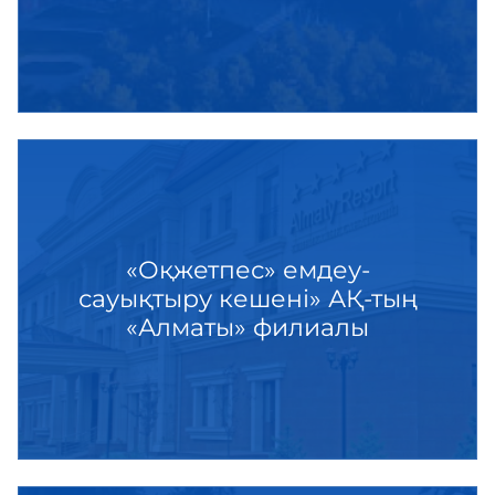
«Оқжетпес» емдеу-
сауықтыру кешені» АҚ-тың
«Алматы» филиалы