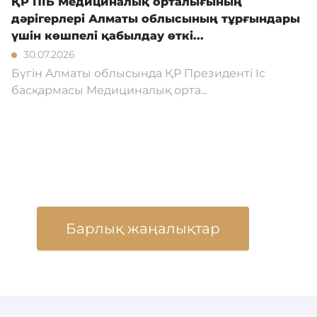
ҚР ПІБ Медициналық орталығының
дәрігерлері Алматы облысының тұрғындары
үшін көшпелі қабылдау өткі...
30.07.2026
Бүгін Алматы облысында ҚР Президенті Іс
басқармасы Медициналық орта...
Барлық жаңалықтар