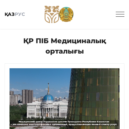
ҚАЗ
РУС
ҚР ПІБ Медициналық
орталығы
Жалпы мәлімет
Баспасөз
Заңнама және кадрлармен қамтамасыз ету
Мемлекеттік сатып алу