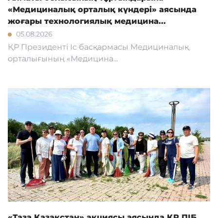
«Медициналық орталық күндері» аясында
жоғары технологиялық медицина...
05.08.2026
ҚР Президенті Іс басқармасы Медициналық
орталығының «Медицина...
«Таза Қазақстан» акциясы аясында ҚР ПІБ