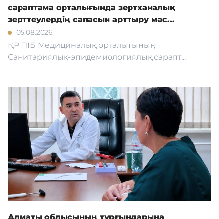
сараптама орталығында зертханалық
зерттеулердің сапасын арттыру мәс...
05.08.2026
ҚР ПІБ Медициналық орталығының
Санитариялық-эпидемиологиялық сарапт...
Алматы облысының тұрғындарына