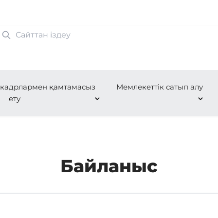
 кадрлармен қамтамасыз
Мемлекеттік сатып алу
ету
Байланыс