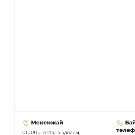
Мекенжай
Ба
теле
010000, Астана қаласы,