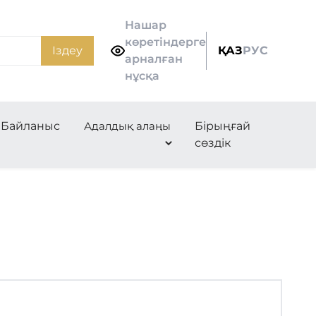
Нашар
көретіндерге
Іздеу
ҚАЗ
РУС
арналған
нұсқа
Байланыс
Адалдық алаңы
Бірыңғай
сөздік