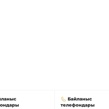
йланыс
Байланыс
фондары
телефондары