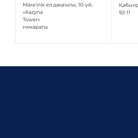
Мәңгілік ел даңғылы, 10-үй,
Қабылда
«Kazyna
92-11
Tower»
ғимараты