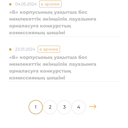
04.05.2024
в архиве
«Б» корпусының уақытша бос
мемлекеттік әкімшілік лауазымға
орналасуға конкурстық
комиссияның шешімі
23.01.2024
в архиве
«Б» корпусының уақытша бос
мемлекеттік әкімшілік лауазымға
орналасуға конкурстық
комиссияның шешімі
1
2
3
4