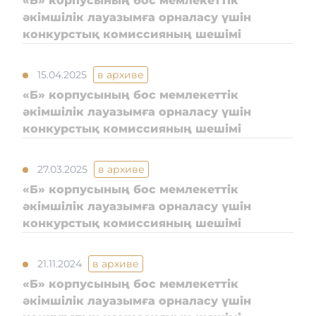
«Б» корпусының бос мемлекеттік
әкімшілік лауазымға орналасу үшін
конкурстық комиссияның шешімі
Байланыс
15.04.2025
в архиве
Адалдық алаңы
«Б» корпусының бос мемлекеттік
әкімшілік лауазымға орналасу үшін
конкурстық комиссияның шешімі
Бірыңғай сөздік
27.03.2025
в архиве
«Б» корпусының бос мемлекеттік
Нашар көретіндерге
әкімшілік лауазымға орналасу үшін
арналған нұсқа
конкурстық комиссияның шешімі
21.11.2024
в архиве
«Б» корпусының бос мемлекеттік
әкімшілік лауазымға орналасу үшін