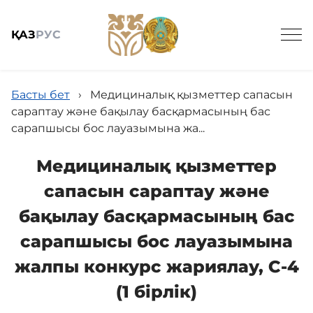
ҚАЗ
РУС
Басты бет
›
Медициналық қызметтер сапасын
сараптау және бақылау басқармасының бас
сарапшысы бос лауазымына жа...
Жалпы мәлімет
Медициналық қызметтер
сапасын сараптау және
Баспасөз
бақылау басқармасының бас
сарапшысы бос лауазымына
Заңнама және кадрлармен қамтамасыз ету
жалпы конкурс жариялау, С-4
(1 бірлік)
Мемлекеттік сатып алу