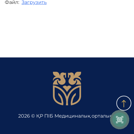
Файл:
Загрузить
Байланыс
Адалдық алаңы
Бірыңғай сөздік
Нашар көретіндерге
арналған нұсқа
2026 © ҚР ПІБ Медициналық орталығы