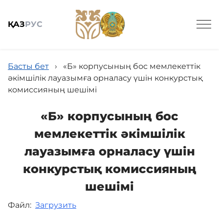
ҚАЗ
РУС
Басты бет
›
«Б» корпусының бос мемлекеттік
әкімшілік лауазымға орналасу үшін конкурстық
комиссияның шешімі
Жалпы мәлімет
«Б» корпусының бос
мемлекеттік әкімшілік
Баспасөз
лауазымға орналасу үшін
конкурстық комиссияның
Заңнама және кадрлармен қамтамасыз ету
шешімі
Файл:
Загрузить
Мемлекеттік сатып алу