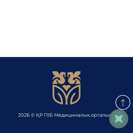
Байланыс
Адалдық алаңы
Бірыңғай сөздік
Нашар көретіндерге
арналған нұсқа
2026 © ҚР ПІБ Медициналық орталығы