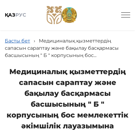
ҚАЗ
РУС
Басты бет
›
Медициналық қызметтердің
сапасын сараптау және бақылау басқармасы
басшысының " Б " корпусының бос...
Жалпы мәлімет
Медициналық қызметтердің
сапасын сараптау және
Баспасөз
бақылау басқармасы
басшысының " Б "
Заңнама және кадрлармен қамтамасыз ету
корпусының бос мемлекеттік
әкімшілік лауазымына
Мемлекеттік сатып алу