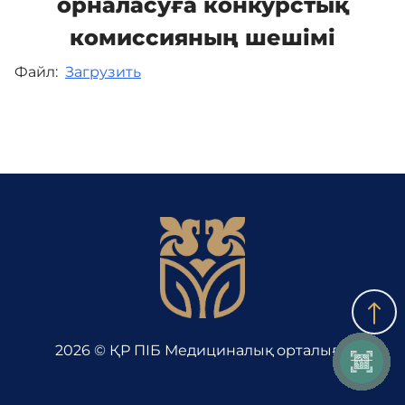
орналасуға конкурстық
комиссияның шешімі
Байланыс
Файл:
Загрузить
Адалдық алаңы
Бірыңғай сөздік
Нашар көретіндерге
арналған нұсқа
2026 © ҚР ПІБ Медициналық орталығы