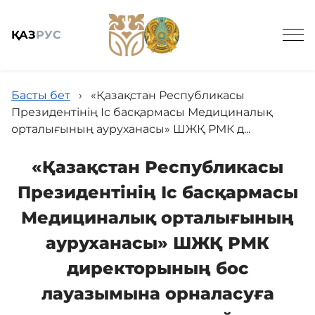
ҚАЗ
РУС
Басты бет
›
«Қазақстан Республикасы
Президентінің Іс басқармасы Медициналық
орталығының ауруханасы» ШЖҚ РМК д...
Жалпы мәлімет
«Қазақстан Республикасы
Президентінің Іс басқармасы
Баспасөз
Медициналық орталығының
ауруханасы» ШЖҚ РМК
Заңнама және кадрлармен қамтамасыз ету
директорының бос
лауазымына орналасуға
Мемлекеттік сатып алу