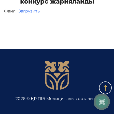
конкурс жариялайды
Файл:
Загрузить
Байланыс
Адалдық алаңы
Бірыңғай сөздік
Нашар көретіндерге
арналған нұсқа
2026 © ҚР ПІБ Медициналық орталығы