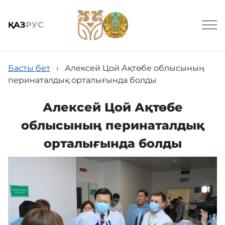
ҚАЗ
РУС
Басты бет
›
Алексей Цой Ақтөбе облысының
перинаталдық орталығында болды
Алексей Цой Ақтөбе
Жалпы мәлімет
облысының перинаталдық
орталығында болды
Баспасөз
Заңнама және кадрлармен қамтамасыз ету
Мемлекеттік сатып алу