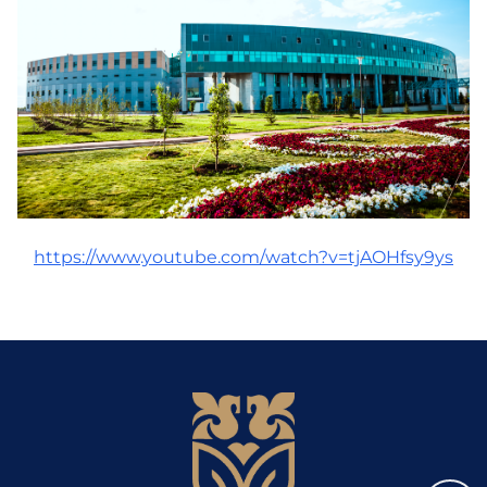
Байланыс
Адалдық алаңы
Бірыңғай сөздік
https://www.youtube.com/watch?v=tjAOHfsy9ys
Нашар көретіндерге
арналған нұсқа