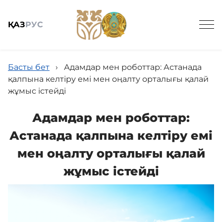
ҚАЗ
РУС
Басты бет
›
Адамдар мен роботтар: Астанада
қалпына келтіру емі мен оңалту орталығы қалай
жұмыс істейді
Жалпы мәлімет
Адамдар мен роботтар:
Астанада қалпына келтіру емі
Баспасөз
мен оңалту орталығы қалай
жұмыс істейді
Заңнама және кадрлармен қамтамасыз ету
Мемлекеттік сатып алу