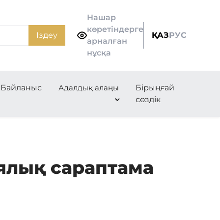
Нашар
көретіндерге
Іздеу
ҚАЗ
РУС
арналған
нұсқа
Байланыс
Адалдық алаңы
Бірыңғай
сөздік
ялық сараптама