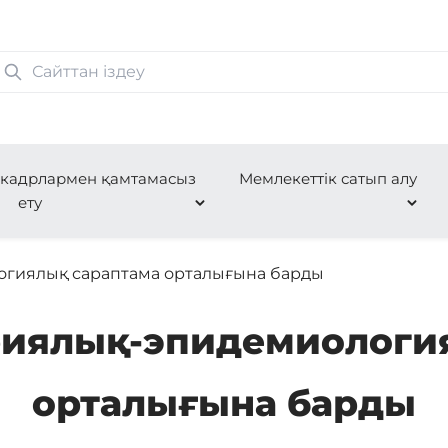
 кадрлармен қамтамасыз
Мемлекеттік сатып алу
ету
огиялық сараптама орталығына барды
риялық-эпидемиологи
орталығына барды