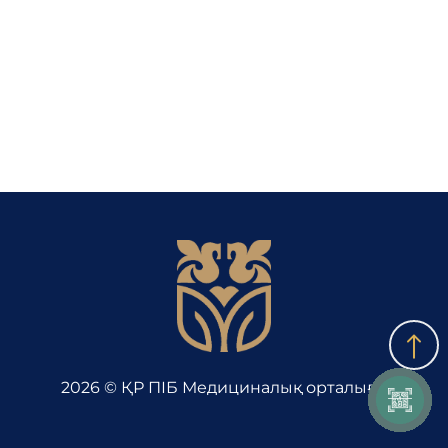
Байланыс
Адалдық алаңы
Бірыңғай сөздік
Нашар көретіндерге
арналған нұсқа
2026 © ҚР ПІБ Медициналық орталығы