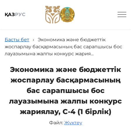
ҚАЗ
РУС
Басты бет
›
Экономика және бюджеттік
жоспарлау басқармасының бас сарапшысы бос
лауазымына жалпы конкурс жария...
Жалпы мәлімет
Экономика және бюджеттік
жоспарлау басқармасының
Баспасөз
бас сарапшысы бос
лауазымына жалпы конкурс
Заңнама және кадрлармен қамтамасыз ету
жариялау, С-4 (1 бірлік)
Файл:
Жүктеу
Мемлекеттік сатып алу