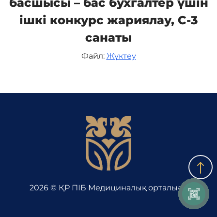
басшысы – бас бухгалтер үшін
ішкі конкурс жариялау, С-3
Байланыс
санаты
Файл:
Жүктеу
Адалдық алаңы
Бірыңғай сөздік
Нашар көретіндерге
арналған нұсқа
2026 © ҚР ПІБ Медициналық орталығы