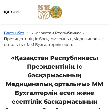
ҚАЗ
РУС
Басты бет
›
«Қазақстан Республикасы
Президентінің Іс басқармасының Медициналық
орталығы» ММ Бухгалтерлік есеп...
Жалпы мәлімет
«Қазақстан Республикасы
Президентінің Іс
Баспасөз
басқармасының
Медициналық орталығы» ММ
Заңнама және кадрлармен қамтамасыз ету
Бухгалтерлік есеп және
есептілік басқармасының
Мемлекеттік сатып алу