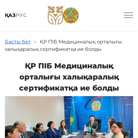
ҚАЗ
РУС
Басты бет
›
ҚР ПІБ Медициналық орталығы
халықаралық сертификатқа ие болды
ҚР ПІБ Медициналық
Жалпы мәлімет
орталығы халықаралық
сертификатқа ие болды
Баспасөз
Заңнама және кадрлармен қамтамасыз ету
Мемлекеттік сатып алу