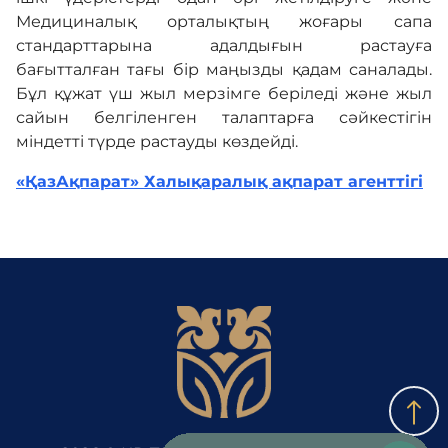
Медициналық орталықтың жоғары сапа
стандарттарына адалдығын растауға
бағытталған тағы бір маңызды қадам саналады.
Бұл құжат үш жыл мерзімге беріледі және жыл
сайын белгіленген талаптарға сәйкестігін
міндетті түрде растауды көздейді.
«ҚазАқпарат» Халықаралық ақпарат агенттігі