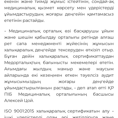
екенін және тиімді жұмыс істейтінін, сондай-ақ
медициналық қызмет көрсету мен үдерістерді
ұйымдастырудың жоғары деңгейін қамтамасыз
ететінін растайды.
Медициналық орталық өзі басқарушы ұйым
–
және шешім қабылдау орталығы ретінде алғаш
рет сапа менеджменті жүйесінің жұмысын
халықаралық деңгейде тексеруден өткізіп отыр.
Бұған дейін халықаралық сертификаттаудан
Медорталықтың бағынысты мекемелері өтетін.
Ағымдағы жылдың мамыр және маусым
айларында екі кезеңмен өткен тәуелсіз аудит
жұмысымыздың жоғары деңгейде
ұйымдастырылғанын растады,
деп атап өтті ҚР
–
ПІБ Медициналық орталығының басшысы
Алексей Цой.
ISO 9001:2015 халықаралық сертификатын алу
–
ішкі үдерістерді одан әрі жетілдіруге және