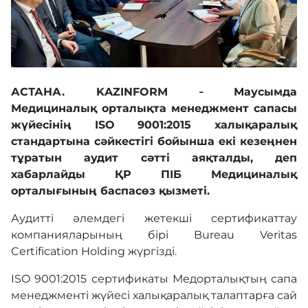
Байланыс
Адалдық алаңы
АСТАНА. KAZINFORM
Маусымда
–
Медициналық орталықта менеджмент сапасы
жүйесінің ISO 9001:2015 халықаралық
Бірыңғай сөздік
стандартына сәйкестігі бойынша екі кезеңнен
тұратын аудит сәтті аяқталды, деп
хабарлайды ҚР ПІБ Медициналық
Нашар көретіндерге
орталығының баспасөз қызметі.
арналған нұсқа
Аудитті әлемдегі жетекші сертификаттау
компанияларының бірі Bureau Veritas
Certification Holding жүргізді.
ISO 9001:2015 сертификаты Медорталықтың сапа
менеджменті жүйесі халықаралық талаптарға сай