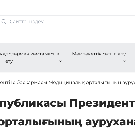
 кадрлармен қамтамасыз
Мемлекеттік сатып алу
ету
енті Іс басқармасы Медициналық орталығының ауру
спубликасы Президенті
орталығының ауруха