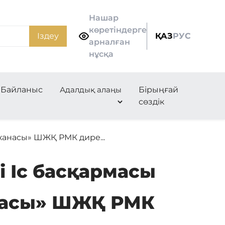
Нашар
көретіндерге
Іздеу
ҚАЗ
РУС
арналған
нұсқа
Байланыс
Адалдық алаңы
Бірыңғай
сөздік
ханасы» ШЖҚ РМК дире...
 Іс басқармасы
насы» ШЖҚ РМК