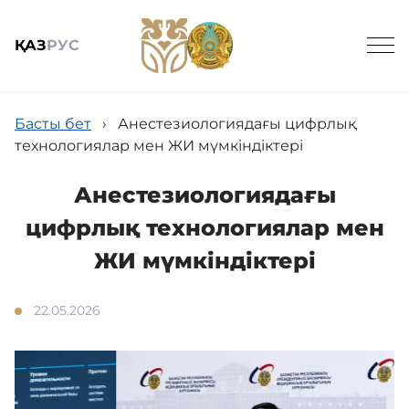
ҚАЗ
РУС
Басты бет
›
Анестезиологиядағы цифрлық
технологиялар мен ЖИ мүмкіндіктері
Анестезиологиядағы
Жалпы мәлімет
цифрлық технологиялар мен
ЖИ мүмкіндіктері
Баспасөз
22.05.2026
Заңнама және кадрлармен қамтамасыз ету
Мемлекеттік сатып алу