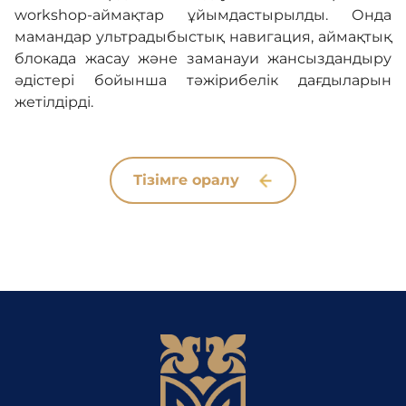
workshop-аймақтар ұйымдастырылды. Онда
мамандар ультрадыбыстық навигация, аймақтық
блокада жасау және заманауи жансыздандыру
әдістері бойынша тәжірибелік дағдыларын
жетілдірді.
Тізімге оралу