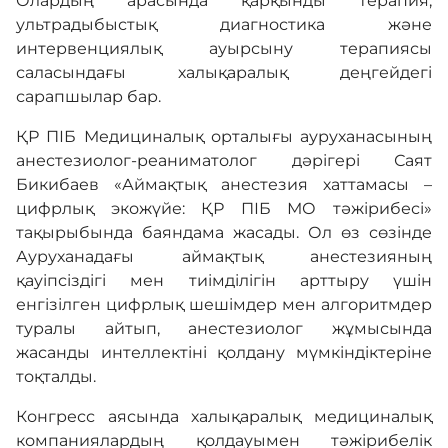
Олардың арасында қарқынды терапия,
ультрадыбыстық диагностика және
интервенциялық ауырсыну терапиясы
саласындағы халықаралық деңгейдегі
сарапшылар бар.
ҚР ПІБ Медициналық орталығы ауруханасының
анестезиолог-реаниматолог дәрігері Саят
Бикибаев «Аймақтық анестезия хаттамасы –
цифрлық экожүйе: ҚР ПІБ МО тәжірибесі»
тақырыбында баяндама жасады. Ол өз сөзінде
Ауруханадағы аймақтық анестезияның
қауіпсіздігі мен тиімділігін арттыру үшін
енгізілген цифрлық шешімдер мен алгоритмдер
туралы айтып, анестезиолог жұмысында
жасанды интеллектіні қолдану мүмкіндіктеріне
тоқталды.
Конгресс аясында халықаралық медициналық
компаниялардың қолдауымен тәжірибелік