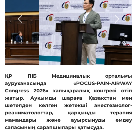
Байланыс
Адалдық алаңы
Бірыңғай сөздік
ҚР ПІБ Медициналық орталығы
Нашар көретіндерге
ауруханасында «POCUS-PAIN-AIRWAY
арналған нұсқа
Congress 2026» халықаралық конгресі өтіп
жатыр. Ауқымды шараға Қазақстан мен
шетелден келген жетекші анестезиолог-
реаниматологтар, қарқынды терапия
мамандары және ауырсынуды емдеу
саласының сарапшылары қатысуда.