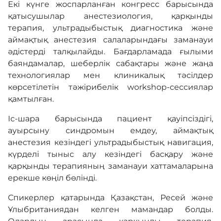
Екі күнге жоспарланған конгресс барысында
қатысушылар анестезиология, қарқынды
терапия, ультрадыбыстық диагностика және
аймақтық анестезия салаларындағы заманауи
әдістерді талқылайды. Бағдарламада ғылыми
баяндамалар, шеберлік сабақтары және жаңа
технологиялар мен клиникалық тәсілдер
көрсетілетін тәжірибелік workshop-сессиялар
қамтылған.
Іс-шара барысында пациент қауіпсіздігі,
ауырсыну синдромын емдеу, аймақтық
анестезия кезіндегі ультрадыбыстық навигация,
күрделі тыныс алу кезіндегі басқару және
қарқынды терапияның заманауи хаттамаларына
ерекше көңіл бөлінді.
Спикерлер қатарында Қазақстан, Ресей және
Ұлыбританиядан келген мамандар болды.