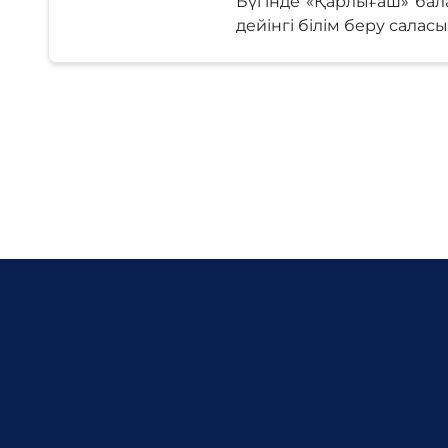
Бүгінде «Қарлығаш» бала
дейінгі білім беру салас