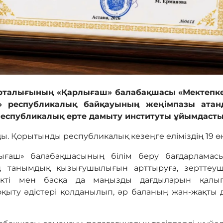
рталығының «Қарлығаш» балабақшасы «Мектепке 
» республикалық байқауының жеңімпазы атан
 Республикалық ерте дамыту институты ұйымдаст
ы. Қорытынды республикалық кезеңге еліміздің 19 өңі
ығаш» балабақшасының білім беру бағдарламасы
 танымдық қызығушылығын арттыруға, зерттеушіл
кті мен басқа да маңызды дағдыларын қалыпт
қыту әдістері қолданылып, әр баланың жан-жақты