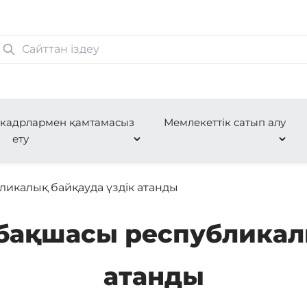
 кадрлармен қамтамасыз
Мемлекеттік сатып алу
ету
икалық байқауда үздік атанды
бақшасы республикалы
атанды