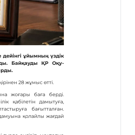
дейінгі ұйымның үздік
ды. Байқауды ҚР Оқу-
ырды.
рінен 28 жұмыс өтті.
на жоғары баға берді.
ік қабілетін дамытуға,
астыруға бағытталған.
 дамуына қолайлы жағдай