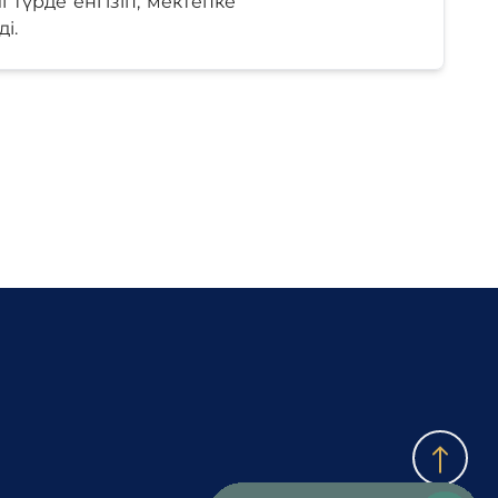
 түрде енгізіп, мектепке
і.