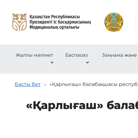
Жалпы мәлімет
Баспасөз
Заңнама және
Басты бет
›
«Қарлығаш» балабақшасы республ
«Қарлығаш» бала