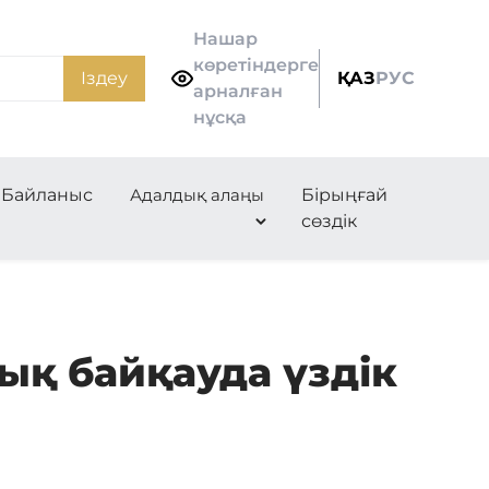
Нашар
көретіндерге
Іздеу
ҚАЗ
РУС
арналған
нұсқа
Байланыс
Адалдық алаңы
Бірыңғай
сөздік
қ байқауда үздік