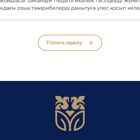
бақшасы заманауи педагогикалық тәсілдерді жүйелі
ындағы озық тәжірибелерді дамытуға үлес қосып келед
Тізімге оралу