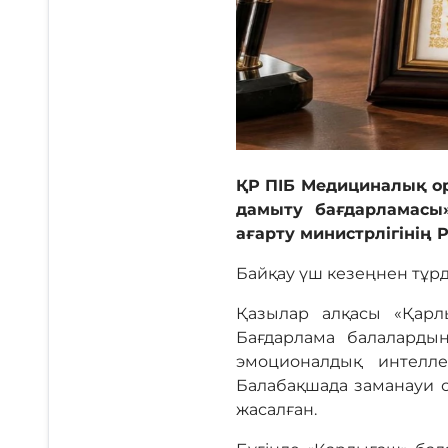
ҚР ПІБ Медициналық о
дамыту бағдарламасы
ағарту министрлігінің
Байқау үш кезеңнен тұрд
Қазылар алқасы «Қарл
Бағдарлама балалардың
эмоционалдық интелле
Балабақшада заманауи о
жасалған.