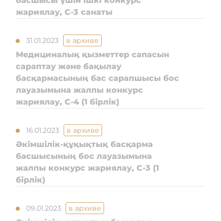
басшысы үшін ішкі конкурс
жариялау, С-3 санаты
Байланыс
31.01.2023
в архиве
Медициналық қызметтер сапасын
Адалдық алаңы
сараптау және бақылау
басқармасының бас сарапшысы бос
лауазымына жалпы конкурс
Бірыңғай сөздік
жариялау, С-4 (1 бірлік)
16.01.2023
в архиве
Нашар көретіндерге
Әкімшілік-құқықтық басқарма
арналған нұсқа
басшысының бос лауазымына
жалпы конкурс жариялау, С-3 (1
бірлік)
09.01.2023
в архиве