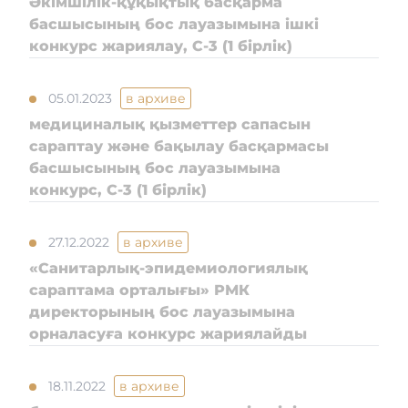
Әкімшілік-құқықтық басқарма
басшысының бос лауазымына ішкі
конкурс жариялау, С-3 (1 бірлік)
05.01.2023
в архиве
медициналық қызметтер сапасын
сараптау және бақылау басқармасы
басшысының бос лауазымына
конкурс, C-3 (1 бірлік)
27.12.2022
в архиве
«Санитарлық-эпидемиологиялық
сараптама орталығы» РМК
директорының бос лауазымына
орналасуға конкурс жариялайды
18.11.2022
в архиве