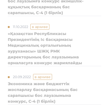
бос лауазымға конкурс әкімшілік-
құқықтық басқарманың бас
сарапшысы, C-4 (1 бірлік)
11.10.2022
в архиве
«Қазақстан Республикасы
Президентінің Іс басқармасы
Медициналық орталығының
ауруханасы» ШЖҚ РМК
директорының бос лауазымына
орналасуға конкурс жариялайды
20.09.2022
в архиве
Экономика және бюджеттік
жоспарлау басқармасының бас
сарапшысы бос лауазымына
конкурс, C-4 (1 бірлік)