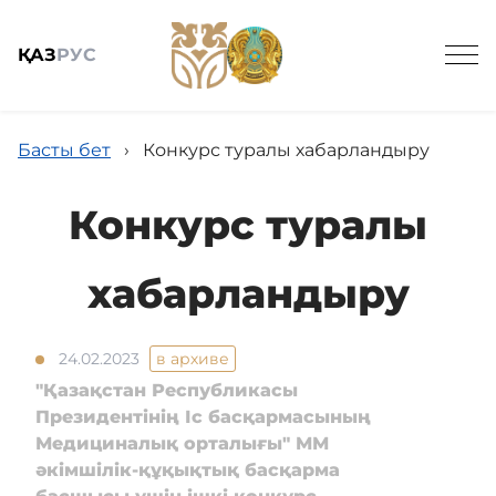
ҚАЗ
РУС
Басты бет
›
Конкурс туралы хабарландыру
Конкурс туралы
Жалпы мәлімет
хабарландыру
Баспасөз
24.02.2023
в архиве
"Қазақстан Республикасы
Заңнама және кадрлармен қамтамасыз ету
Президентінің Іс басқармасының
Медициналық орталығы" ММ
әкімшілік-құқықтық басқарма
Мемлекеттік сатып алу