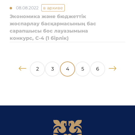
08.08.2022
в архиве
Экономика және бюджеттік
жоспарлау басқармасының бас
сарапшысы бос лауазымына
конкурс, C-4 (1 бірлік)
2
3
4
5
6