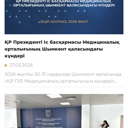
ҚР Президенті Іс басқармасы Медициналық
орталығының Шымкент қаласындағы
күндері
27.03.2026
2026 жылғы 30-31 наурызда Шымкент қаласында
«ҚР ПІБ Медициналық орталығының күндері»...