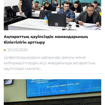
Ақпараттық қауіпсіздік мамандарының
біліктілігін арттыру
20.03.2026
Цифрландырудың қарқынды дамуы және
киберқауіптердің өсуі жағдайында ақпараттық
қауіпсіздік мәселе...