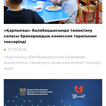
«Қарлығаш» балабақшасында тамақтану
сапасы бракераждық комиссия тарапынан
тексерілді
31.03.2026
«Қарлығаш» балабақшасының бракераж
комиссиясы тамақтану сапасына кезекті тексеру
жүрг...