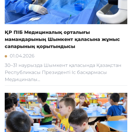
ҚР ПІБ Медициналық орталығы
мамандарының Шымкент қаласына жұмыс
сапарының қорытындысы
01.04.2026
30–31 наурызда Шымкент қаласында Қазақстан
Республикасы Президенті Іс басқармасы
Медициналы...