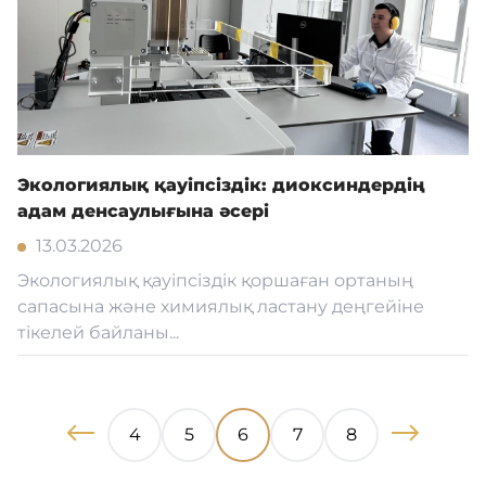
Экологиялық қауіпсіздік: диоксиндердің
адам денсаулығына әсері
13.03.2026
Экологиялық қауіпсіздік қоршаған ортаның
сапасына және химиялық ластану деңгейіне
тікелей байланы...
4
5
6
7
8