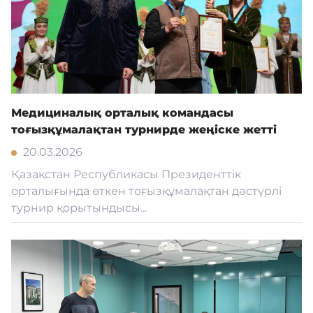
Медициналық орталық командасы
тоғызқұмалақтан турнирде жеңіске жетті
20.03.2026
Қазақстан Республикасы Президенттік
орталығында өткен тоғызқұмалақтан дәстүрлі
турнир қорытындысы...