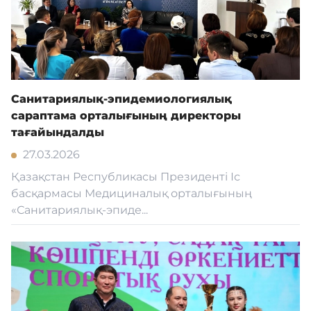
Санитариялық-эпидемиологиялық
сараптама орталығының директоры
тағайындалды
27.03.2026
Қазақстан Республикасы Президенті Іс
басқармасы Медициналық орталығының
«Санитариялық-эпиде...