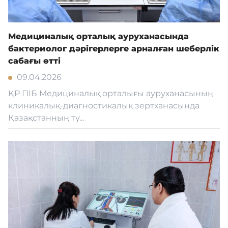
Байланыс
Медициналық орталық ауруханасында
бактериолог дәрігерлерге арналған шеберлік
сабағы өтті
Адалдық алаңы
09.04.2026
ҚР ПІБ Медициналық орталығы ауруханасының
Бірыңғай сөздік
клиникалық-диагностикалық зертханасында
Қазақстанның тү...
Нашар көретіндерге
арналған нұсқа