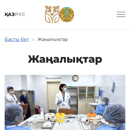
ҚАЗ
РУС
Басты бет
›
Жаңалықтар
Жаңалықтар
Жалпы мәлімет
Баспасөз
Заңнама және кадрлармен қамтамасыз ету
Мемлекеттік сатып алу