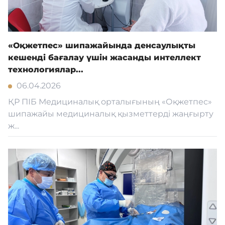
«Оқжетпес» шипажайында денсаулықты
кешенді бағалау үшін жасанды интеллект
технологиялар...
06.04.2026
ҚР ПІБ Медициналық орталығының «Оқжетпес»
шипажайы медициналық қызметтерді жаңғырту
ж...